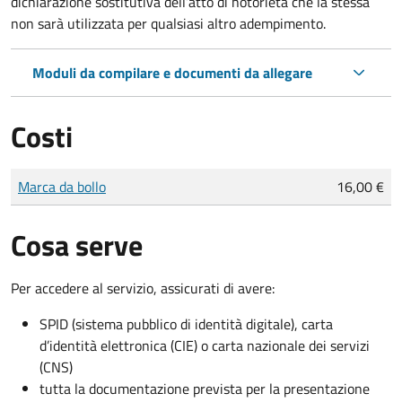
dichiarazione sostitutiva dell’atto di notorietà che la stessa
non sarà utilizzata per qualsiasi altro adempimento.
Moduli da compilare e documenti da allegare
Costi
Tipo di pagamento
Importo
Marca da bollo
16,00 €
Cosa serve
Per accedere al servizio, assicurati di avere:
SPID (sistema pubblico di identità digitale), carta
d’identità elettronica (CIE) o carta nazionale dei servizi
(CNS)
tutta la documentazione prevista per la presentazione