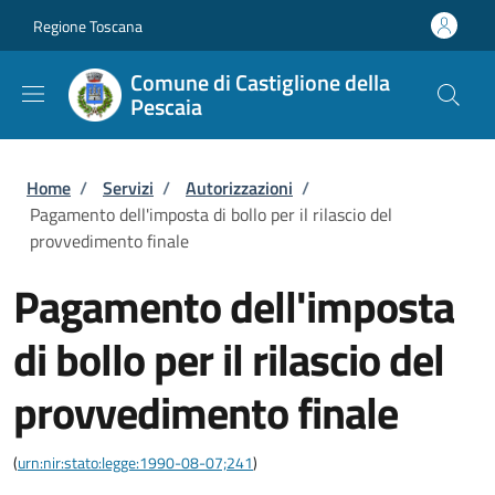
Salta al contenuto principale
Skip to footer content
Regione Toscana
Comune di Castiglione della
Pescaia
Briciole di pane
Home
/
Servizi
/
Autorizzazioni
/
Pagamento dell'imposta di bollo per il rilascio del
provvedimento finale
Pagamento dell'imposta
di bollo per il rilascio del
provvedimento finale
(
urn:nir:stato:legge:1990-08-07;241
)