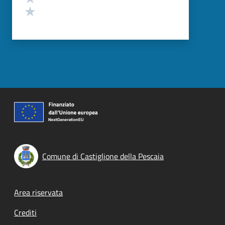
Valuta 1 stelle su 5
Comune di Castiglione della Pescaia
Footer menu
Area riservata
Crediti