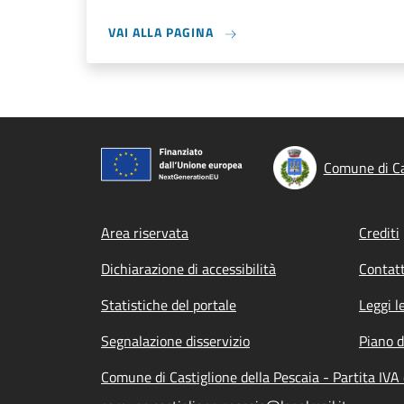
VAI ALLA PAGINA
Comune di Ca
Footer menu
Area riservata
Crediti
Dichiarazione di accessibilità
Contatt
Statistiche del portale
Leggi l
Segnalazione disservizio
Piano d
Comune di Castiglione della Pescaia - Partita IV