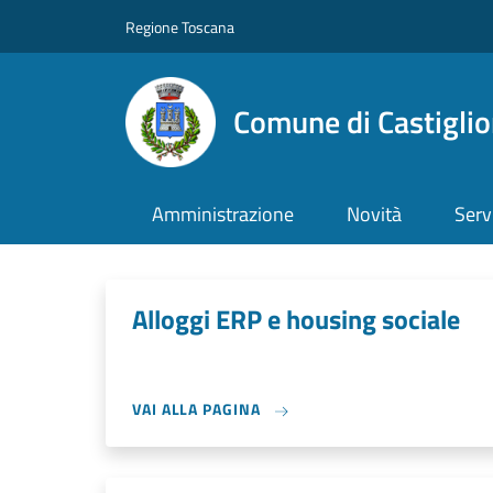
Salta al contenuto principale
Skip to footer content
Regione Toscana
Comune di Castiglio
Amministrazione
Novità
Serv
Alloggi ERP e housing sociale
VAI ALLA PAGINA