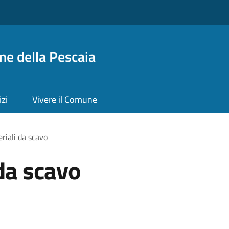
ne della Pescaia
izi
Vivere il Comune
riali da scavo
 da scavo