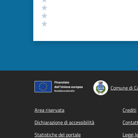
Valuta 3 stelle su 5
Valuta 2 stelle su 5
Valuta 1 stelle su 5
Comune di Ca
Footer menu
Area riservata
Crediti
Dichiarazione di accessibilità
Contatt
Statistiche del portale
Leggi l