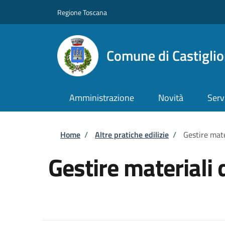
Salta al contenuto principale
Skip to footer content
Regione Toscana
Comune di Castiglio
Amministrazione
Novità
Serv
Briciole di pane
Home
/
Altre pratiche edilizie
/
Gestire mate
Gestire materiali