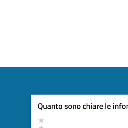
Quanto sono chiare le info
Valutazione
Valuta 5 stelle su 5
Valuta 4 stelle su 5