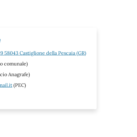
e
19 58043 Castiglione della Pescaia (GR)
no comunale)
icio Anagrafe)
ail.it
(PEC)