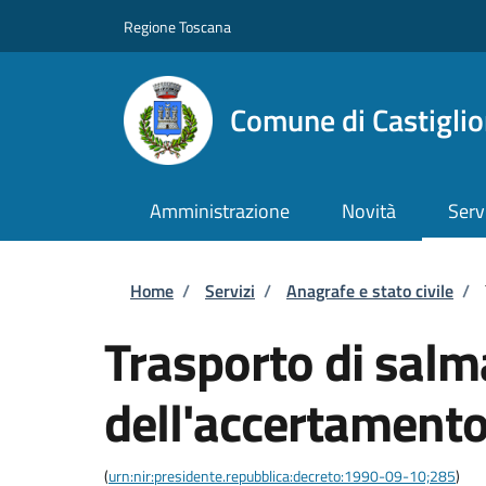
Salta al contenuto principale
Skip to footer content
Regione Toscana
Comune di Castiglio
Amministrazione
Novità
Serv
Briciole di pane
Home
/
Servizi
/
Anagrafe e stato civile
/
Trasporto di salm
dell'accertamento
(
urn:nir:presidente.repubblica:decreto:1990-09-10;285
)