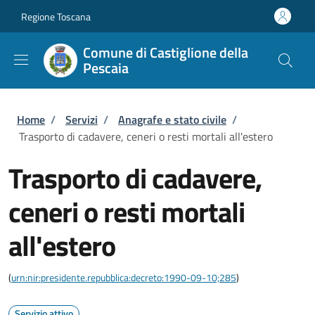
Salta al contenuto principale
Skip to footer content
Regione Toscana
Comune di Castiglione della
Pescaia
Briciole di pane
Home
/
Servizi
/
Anagrafe e stato civile
/
Trasporto di cadavere, ceneri o resti mortali all'estero
Trasporto di cadavere,
ceneri o resti mortali
all'estero
(
urn:nir:presidente.repubblica:decreto:1990-09-10;285
)
Servizio attivo