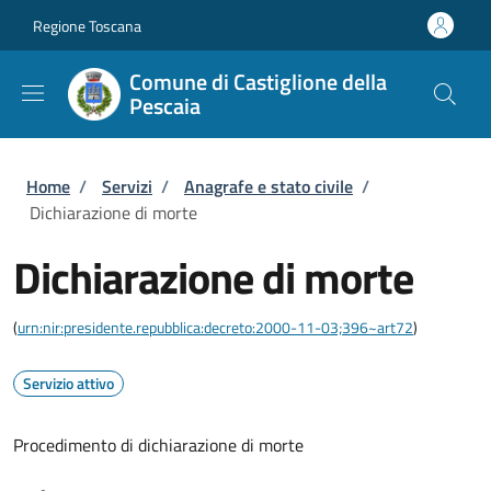
Salta al contenuto principale
Skip to footer content
Regione Toscana
Comune di Castiglione della
Pescaia
Briciole di pane
Home
/
Servizi
/
Anagrafe e stato civile
/
Dichiarazione di morte
Dichiarazione di morte
(
urn:nir:presidente.repubblica:decreto:2000-11-03;396~art72
)
Servizio attivo
Procedimento di dichiarazione di morte