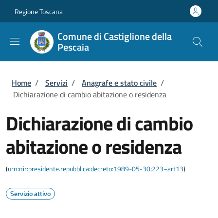
Salta al contenuto principale
Skip to footer content
Regione Toscana
Comune di Castiglione della
Pescaia
Briciole di pane
Home
/
Servizi
/
Anagrafe e stato civile
/
Dichiarazione di cambio abitazione o residenza
Dichiarazione di cambio
abitazione o residenza
(
urn:nir:presidente.repubblica:decreto:1989-05-30;223~art13
)
Servizio attivo