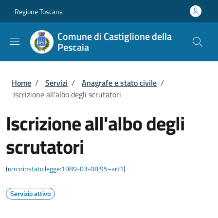
Salta al contenuto principale
Skip to footer content
Regione Toscana
Comune di Castiglione della
Pescaia
Briciole di pane
Home
/
Servizi
/
Anagrafe e stato civile
/
Iscrizione all'albo degli scrutatori
Iscrizione all'albo degli
scrutatori
(
urn:nir:stato:legge:1989-03-08;95~art1
)
Servizio attivo