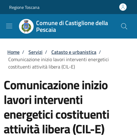
Salta al contenuto principale
Skip to footer content
Regione Toscana
Comune di Castiglione della
Pescaia
Briciole di pane
Home
/
Servizi
/
Catasto e urbanistica
/
Comunicazione inizio lavori interventi energetici
costituenti attività libera (CIL-E)
Comunicazione inizio
lavori interventi
energetici costituenti
attività libera (CIL-E)