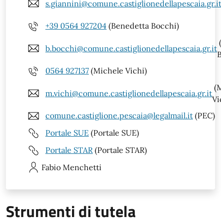
s.giannini@comune.castiglionedellapescaia.gr.i
+39 0564 927204
(Benedetta Bocchi)
b.bocchi@comune.castiglionedellapescaia.gr.it
0564 927137
(Michele Vichi)
(M
m.vichi@comune.castiglionedellapescaia.gr.it
Vi
comune.castiglione.pescaia@legalmail.it
(PEC)
Portale SUE
(Portale SUE)
Portale STAR
(Portale STAR)
Fabio
Menchetti
Strumenti di tutela