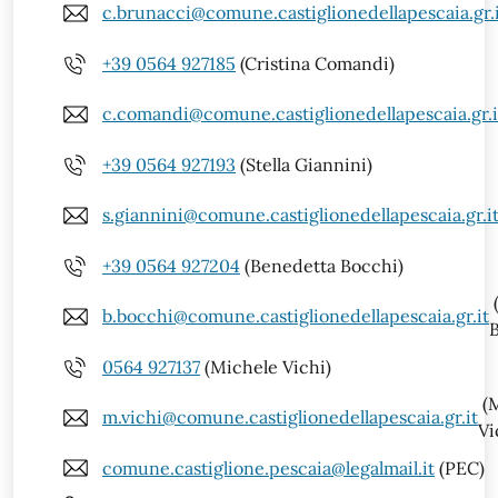
c.brunacci@comune.castiglionedellapescaia.gr.
+39 0564 927185
(Cristina Comandi)
c.comandi@comune.castiglionedellapescaia.gr.i
+39 0564 927193
(Stella Giannini)
s.giannini@comune.castiglionedellapescaia.gr.i
+39 0564 927204
(Benedetta Bocchi)
b.bocchi@comune.castiglionedellapescaia.gr.it
0564 927137
(Michele Vichi)
(M
m.vichi@comune.castiglionedellapescaia.gr.it
Vi
comune.castiglione.pescaia@legalmail.it
(PEC)