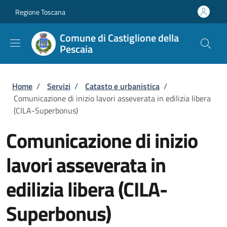
Salta al contenuto principale
Skip to footer content
Regione Toscana
Comune di Castiglione della
Pescaia
Briciole di pane
Home
/
Servizi
/
Catasto e urbanistica
/
Comunicazione di inizio lavori asseverata in edilizia libera
(CILA-Superbonus)
Comunicazione di inizio
lavori asseverata in
edilizia libera (CILA-
Superbonus)