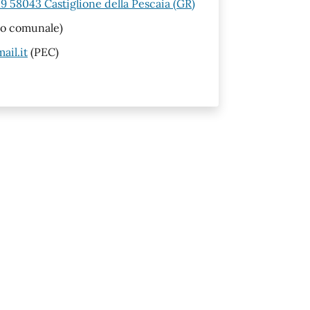
19 58043 Castiglione della Pescaia (GR)
no comunale)
ail.it
(PEC)