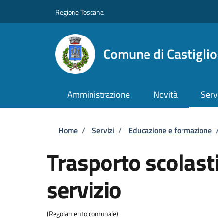
Salta al contenuto principale
Skip to footer content
Regione Toscana
Comune di Castiglio
Amministrazione
Novità
Serv
Briciole di pane
Home
/
Servizi
/
Educazione e formazione
Trasporto scolasti
servizio
(Regolamento comunale)