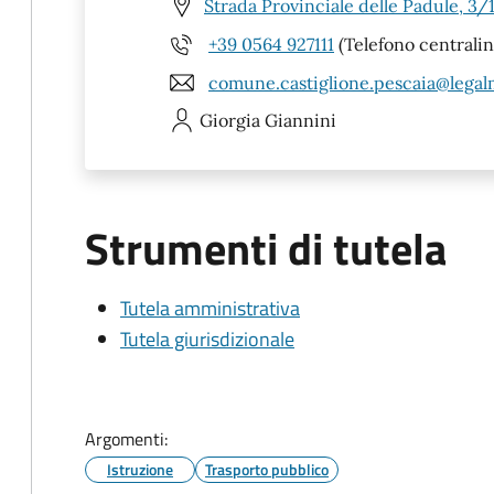
Strada Provinciale delle Padule, 3/
+39 0564 927111
(Telefono centrali
comune.castiglione.pescaia@legalm
Giorgia
Giannini
Strumenti di tutela
Tutela amministrativa
Tutela giurisdizionale
Argomenti:
Istruzione
Trasporto pubblico