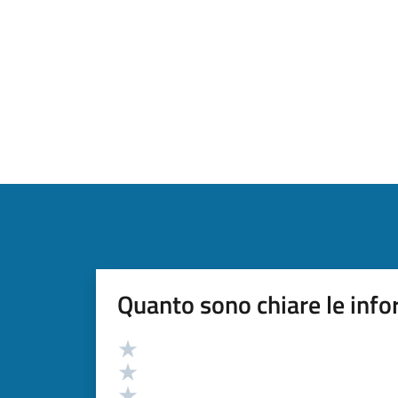
Quanto sono chiare le info
Valutazione
Valuta 5 stelle su 5
Valuta 4 stelle su 5
Valuta 3 stelle su 5