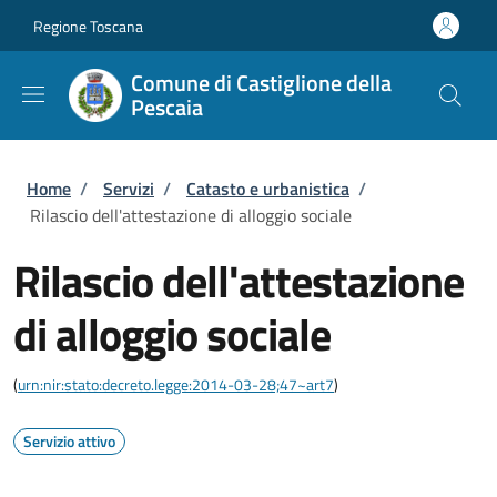
Salta al contenuto principale
Skip to footer content
Regione Toscana
Comune di Castiglione della
Pescaia
Briciole di pane
Home
/
Servizi
/
Catasto e urbanistica
/
Rilascio dell'attestazione di alloggio sociale
Rilascio dell'attestazione
di alloggio sociale
(
urn:nir:stato:decreto.legge:2014-03-28;47~art7
)
Servizio attivo