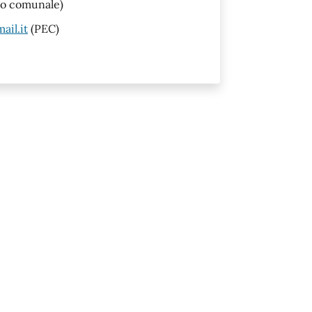
no comunale)
ail.it
(PEC)