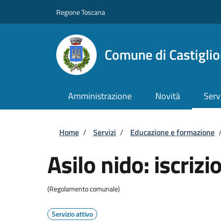
Salta al contenuto principale
Skip to footer content
Regione Toscana
Comune di Castiglio
Amministrazione
Novità
Serv
Briciole di pane
Home
/
Servizi
/
Educazione e formazione
Asilo nido: iscrizi
(Regolamento comunale)
Servizio attivo