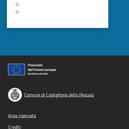
Valuta 2 stelle su 5
Valuta 1 stelle su 5
Comune di Castiglione della Pescaia
Footer menu
Area riservata
Crediti