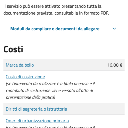
Il servizio può essere attivato presentando tutta la
documentazione prevista, consultabile in formato PDF.
Moduli da compilare e documenti da allegare
Costi
Tipo di pagamento
Importo
Marca da bollo
16,00 €
Costo di costruzione
(se l'intervento da realizzare è a titolo oneroso e il
contributo di costruzione viene versato all'atto di
presentazione della pratica)
Diritti di segreteria o istruttoria
Oneri di urbanizzazione primaria
(se l'intervento da realizzare è a titolo oneroso e il