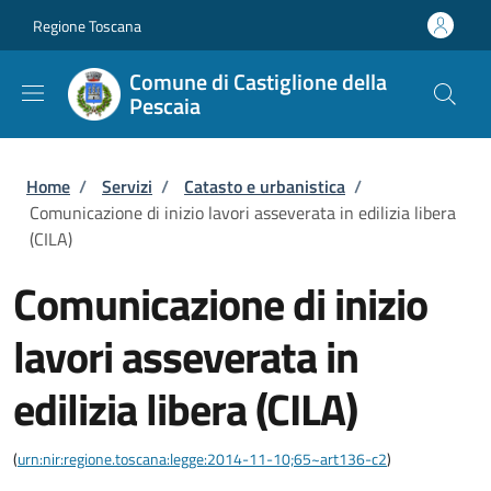
Salta al contenuto principale
Skip to footer content
Regione Toscana
Comune di Castiglione della
Pescaia
Briciole di pane
Home
/
Servizi
/
Catasto e urbanistica
/
Comunicazione di inizio lavori asseverata in edilizia libera
(CILA)
Comunicazione di inizio
lavori asseverata in
edilizia libera (CILA)
(
urn:nir:regione.toscana:legge:2014-11-10;65~art136-c2
)