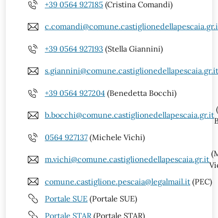
+39 0564 927185
(Cristina Comandi)
c.comandi@comune.castiglionedellapescaia.gr.i
+39 0564 927193
(Stella Giannini)
s.giannini@comune.castiglionedellapescaia.gr.i
+39 0564 927204
(Benedetta Bocchi)
b.bocchi@comune.castiglionedellapescaia.gr.it
0564 927137
(Michele Vichi)
(M
m.vichi@comune.castiglionedellapescaia.gr.it
Vi
comune.castiglione.pescaia@legalmail.it
(PEC)
Portale SUE
(Portale SUE)
Portale STAR
(Portale STAR)