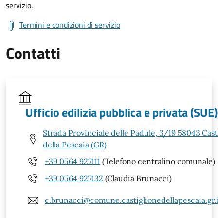
servizio.
Termini e condizioni di servizio
Contatti
Ufficio edilizia pubblica e privata (SUE)
Strada Provinciale delle Padule, 3/19 58043 Cast
della Pescaia (GR)
+39 0564 927111
(Telefono centralino comunale)
+39 0564 927132
(Claudia Brunacci)
c.brunacci@comune.castiglionedellapescaia.gr.