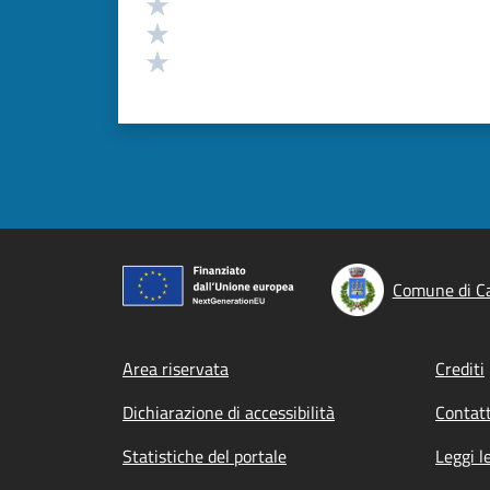
Valuta 3 stelle su 5
Valuta 2 stelle su 5
Valuta 1 stelle su 5
Comune di Ca
Footer menu
Area riservata
Crediti
Dichiarazione di accessibilità
Contatt
Statistiche del portale
Leggi l