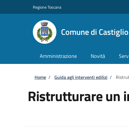
Salta al contenuto principale
Skip to footer content
Regione Toscana
Comune di Castiglio
Amministrazione
Novità
Serv
Briciole di pane
Home
/
Guida agli interventi edilizi
/
Ristru
Ristrutturare un 