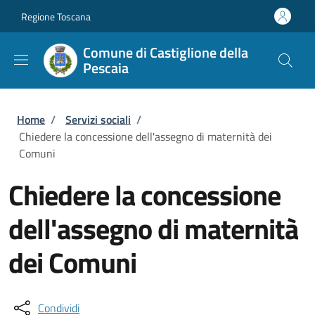
Salta al contenuto principale
Skip to footer content
Regione Toscana
Comune di Castiglione della
Pescaia
Briciole di pane
Home
/
Servizi sociali
/
Chiedere la concessione dell'assegno di maternità dei
Comuni
Chiedere la concessione
dell'assegno di maternità
dei Comuni
Condividi